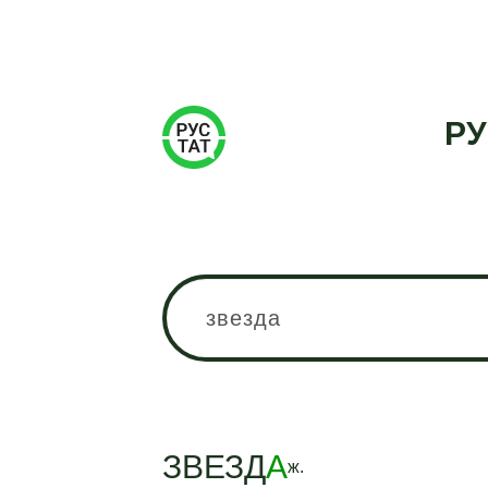
РУ
ЗВЕЗД
А
ж.