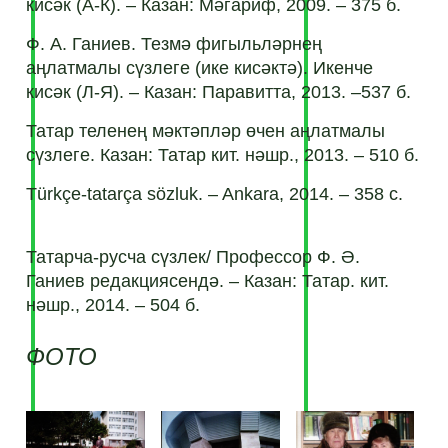
кисәк (А-К). – Казан: Мәгариф, 2009. – 375 б.
Ф. А. Ганиев. Тезмә фигыльләрнең
аңлатмалы сүзлеге (ике кисәктә). Икенче
кисәк (Л-Я). – Казан: Паравитта, 2013. –537 б.
Татар теленең мәктәпләр өчен аңлатмалы
сүзлеге. Казан: Татар кит. нәшр., 2013. – 510 б.
Türkçe-tatarça sözluk. – Ankara, 2014. – 358 с.
Татарча-русча сүзлек/ Профессор Ф. Ә.
Ганиев редакциясендә. – Казан: Татар. кит.
нәшр., 2014. – 504 б.
ФОТО