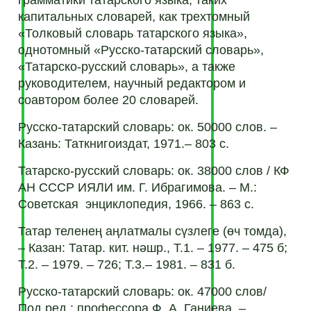
капитальных словарей, как трехтомный
«Толковый словарь татарского языка»,
однотомный «Русско-татарский словарь»,
«Татарско-русский словарь», а также
руководителем, научный редактором и
соавтором более 20 словарей.
Русско-татарский словарь: ок. 50000 слов. –
Казань: Таткнигоиздат, 1971.– 803 с.
Татарско-русский словарь: ок. 38000 слов / КФ
АН СССР ИЯЛИ им. Г. Ибрагимова. – М.:
Советская энциклопедия, 1966. – 863 с.
Татар теленең аңлатмалы сүзлеге (өч томда),
– Казан: Татар. кит. нәшр., Т.1. – 1977. – 475 б;
Т.2. – 1979. – 726; Т.3.– 1981. – 831 б.
Русско-татарский словарь: ок. 47000 слов/
Под ред.: профессора Ф. А. Ганиева. –