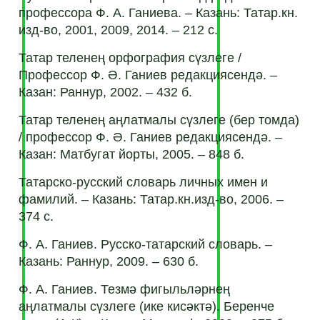
профессора Ф. А. Ганиева. – Казань: Татар.кн.
изд-во, 2001, 2009, 2014. – 212 с.
Татар теленең орфография сүзлеге /
Профессор Ф. Ә. Ганиев редакциясендә. –
Казан: Раннур, 2002. – 432 б.
Татар теленең аңлатмалы сүзлеге (бер томда)
/ профессор Ф. Ә. Ганиев редакциясендә. –
Казан: Матбугат йорты, 2005. – 848 б.
Татарско-русский словарь личных имен и
фамилий. – Казань: Татар.кн.изд-во, 2006. –
374 с.
Ф. А. Ганиев. Русско-татарский словарь. –
Казань: Раннур, 2009. – 630 б.
Ф. А. Ганиев. Тезмә фигыльләрнең
аңлатмалы сүзлеге (ике кисәктә). Беренче