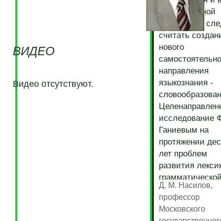
отечественной
тюркологии сле
считать создан
нового
ВИДЕО
самостоятельно
направления
языкознания -
Видео отсутствуют.
словообразован
Целенаправлен
исследование 
Ганиевым на
протяжении дес
лет проблем
развития лекси
грамматическо
Д. М. Насилов,
системы татарс
Опубликованны
профессор
и тюркских язы
труды Ф. А. Ган
Московского
позволило ему
признанные не
государственног