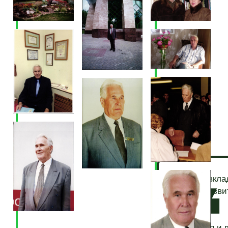
Огромным вкла
учёного в разви
современного
татарского
языкознания и 