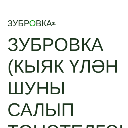
ЗУБР
О
ВКА
ж.
ЗУБРОВКА
(КЫЯК ҮЛӘН
ШУНЫ
САЛЫП