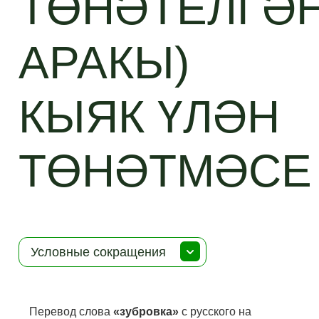
ТӨНӘТЕЛГӘ
АРАКЫ)
КЫЯК ҮЛӘН
ТӨНӘТМӘСЕ
Условные сокращения
Перевод слова
«зубровка»
с русского на