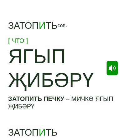
ЗАТОП
И
ТЬ
сов.
[ ЧТО ]
ЯГЫП
ҖИБӘРҮ
ЗАТОПИТЬ ПЕЧКУ
–
МИЧКӘ ЯГЫП
ҖИБӘРҮ
ЗАТОП
И
ТЬ