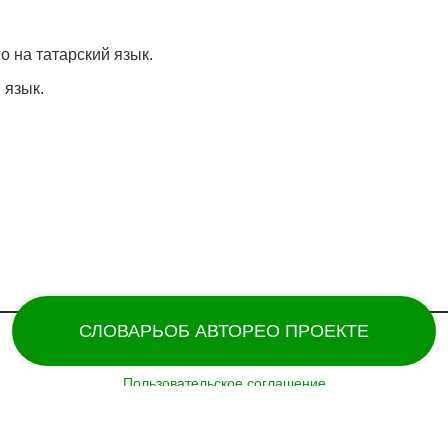
о на татарский язык.
 язык.
СЛОВАРЬ
ОБ АВТОРЕ
О ПРОЕКТЕ
Пользовательское соглашение
Поддержка и разработка сайта – «
Татармультфильм
» [2024].
Все права защищены.