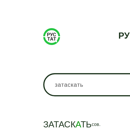
РУ
ЗАТАСК
А
ТЬ
сов.