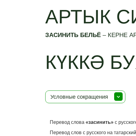
АРТЫК С
ЗАСИНИТЬ БЕЛЬЁ
–
КЕРНЕ А
КҮККӘ Б
Условные сокращения
Перевод слова
«засинить»
с русског
Перевод слов с русского на татарский