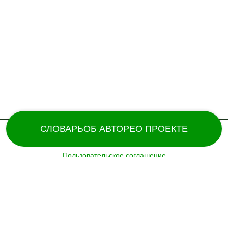
СЛОВАРЬ
ОБ АВТОРЕ
О ПРОЕКТЕ
Пользовательское соглашение
Поддержка и разработка сайта – «
Татармультфильм
» [2024].
Все права защищены.