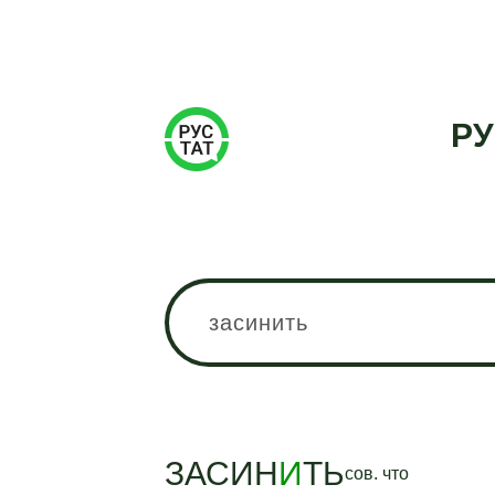
РУ
ЗАСИН
И
ТЬ
сов.
что