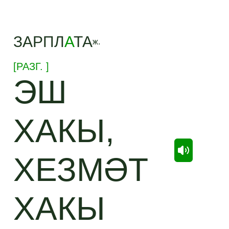
ЗАРПЛ
А
ТА
ж.
[
РАЗГ.
]
ЭШ
ХАКЫ,
ХЕЗМӘТ
ХАКЫ