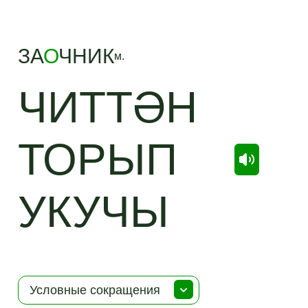
ЗА
О
ЧНИК
м.
ЧИТТӘН
ТОРЫП
УКУЧЫ
Условные сокращения