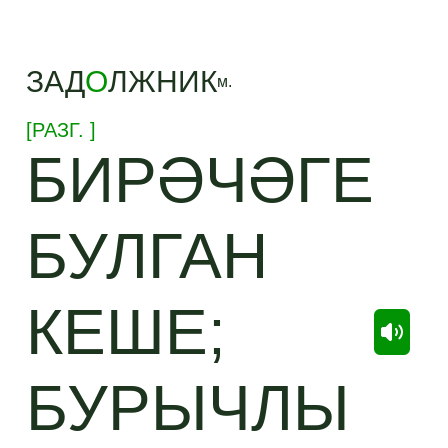
ЗАД
О
ЛЖНИК
м.
[
РАЗГ.
]
БИРӘЧӘГЕ
БУЛГАН
КЕШЕ;
БУРЫЧЛЫ