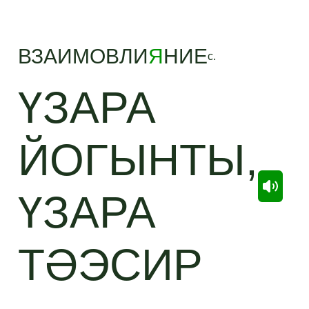
ВЗАИМОВЛИ
Я
НИЕ
с.
ҮЗАРА
ЙОГЫНТЫ,
ҮЗАРА
ТӘЭСИР