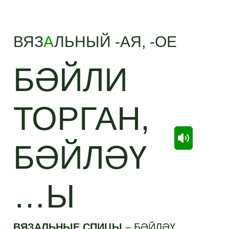
ВЯЗ
А
ЛЬНЫЙ -АЯ, -ОЕ
БӘЙЛИ
ТОРГАН,
БӘЙЛӘҮ
…Ы
ВЯЗАЛЬНЫЕ СПИЦЫ
–
БӘЙЛӘҮ