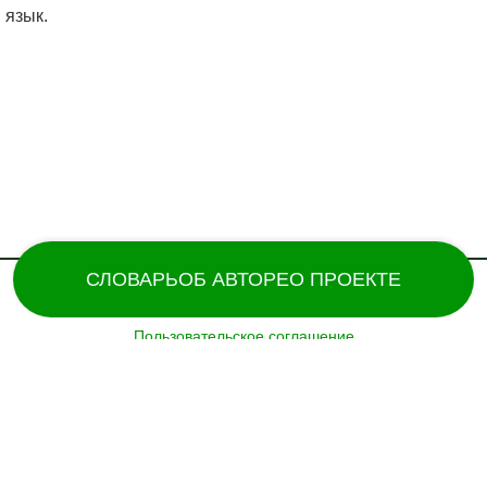
 язык.
СЛОВАРЬ
ОБ АВТОРЕ
О ПРОЕКТЕ
Пользовательское соглашение
Поддержка и разработка сайта – «
Татармультфильм
» [2024].
Все права защищены.