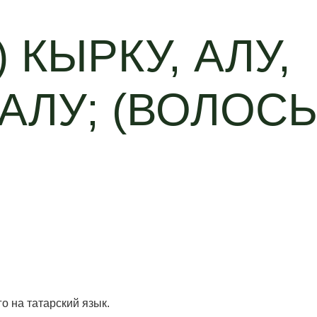
 КЫРКУ, АЛУ,
АЛУ; (ВОЛОСЫ
го на татарский язык.