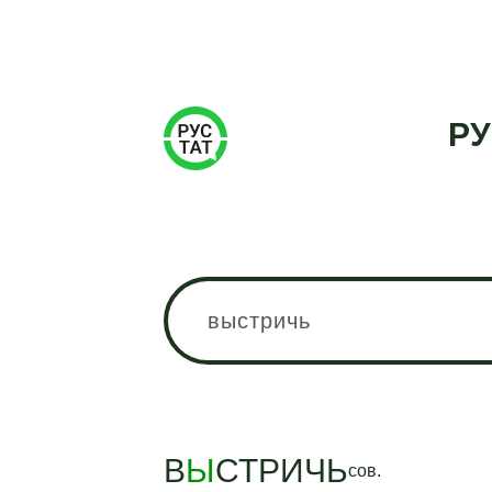
РУ
В
Ы
СТРИЧЬ
сов.