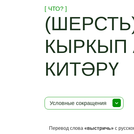
[ ЧТО? ]
(ШЕРСТЬ)
КЫРКЫП 
КИТӘРҮ
Условные сокращения
Перевод слова
«выстричь»
с русско