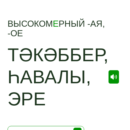
ВЫСОКОМ
Е
РНЫЙ -АЯ,
-ОЕ
ТӘКӘББЕР,
ҺАВАЛЫ,
ЭРЕ