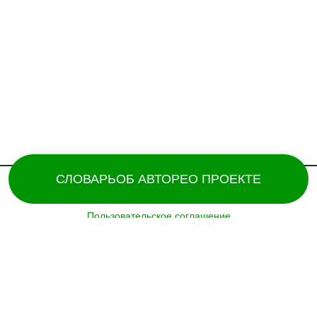
СЛОВАРЬ
ОБ АВТОРЕ
О ПРОЕКТЕ
Пользовательское соглашение
Поддержка и разработка сайта – «
Татармультфильм
» [2024].
Все права защищены.