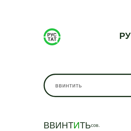
РУ
ВВИНТ
И
ТЬ
сов.