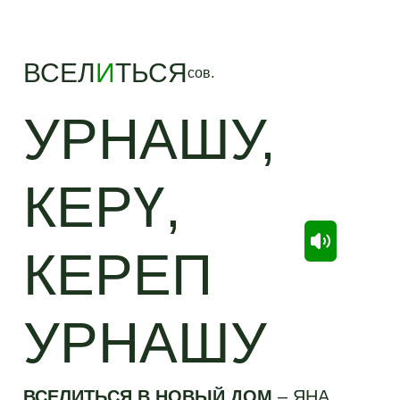
ВСЕЛ
И
ТЬСЯ
сов.
УРНАШУ,
КЕРҮ,
КЕРЕП
УРНАШУ
ВСЕЛИТЬСЯ В НОВЫЙ ДОМ
–
ЯҢА