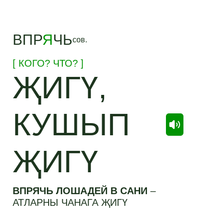
ВПР
Я
ЧЬ
сов.
[ КОГО? ЧТО? ]
ҖИГҮ,
КУШЫП
ҖИГҮ
ВПРЯЧЬ ЛОШАДЕЙ В САНИ
–
АТЛАРНЫ ЧАНАГА ҖИГҮ