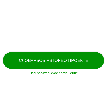
СЛОВАРЬ
ОБ АВТОРЕ
О ПРОЕКТЕ
Пользовательское соглашение
Поддержка и разработка сайта – «
Татармультфильм
» [2024].
Все права защищены.