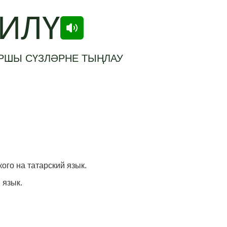
ИЛҮ
РШЫ СҮЗЛӘРНЕ ТЫҢЛАУ
кого на татарский язык.
 язык.