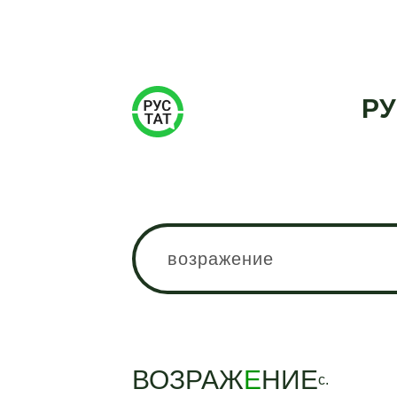
РУ
ВОЗРАЖ
Е
НИЕ
с.