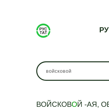
РУ
ВОЙСКОВ
О
Й -АЯ, О