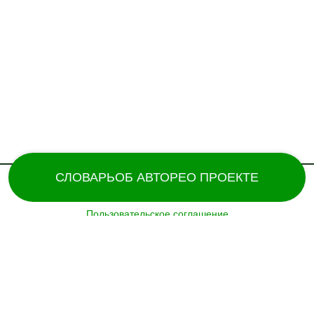
СЛОВАРЬ
ОБ АВТОРЕ
О ПРОЕКТЕ
Пользовательское соглашение
Поддержка и разработка сайта – «
Татармультфильм
» [2024].
Все права защищены.