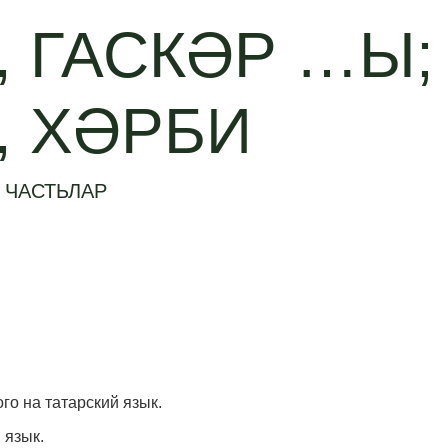
, ГАСКӘР …Ы;
, ХӘРБИ
 ЧАСТЬЛАР
ого на татарский язык.
 язык.