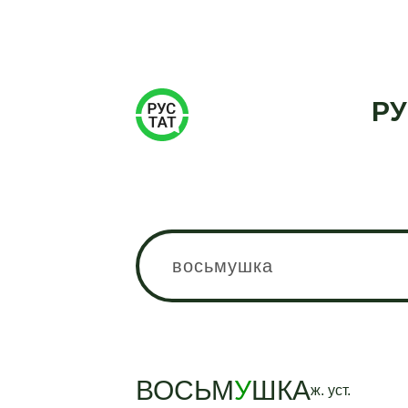
РУ
ВОСЬМ
У
ШКА
ж.
уст.