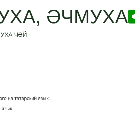
УХА, ӘЧМУХА
МУХА ЧӘЙ
ого на татарский язык.
 язык.