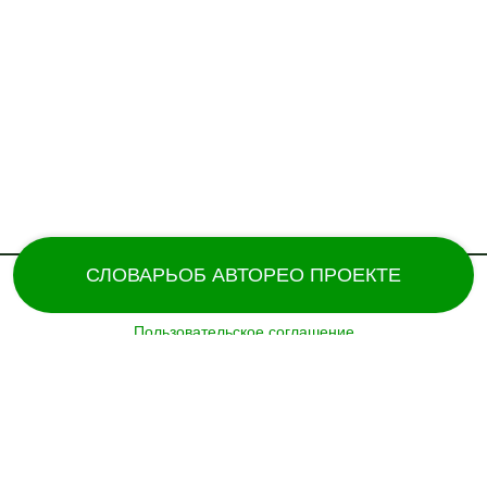
СЛОВАРЬ
ОБ АВТОРЕ
О ПРОЕКТЕ
Пользовательское соглашение
Поддержка и разработка сайта – «
Татармультфильм
» [2024].
Все права защищены.