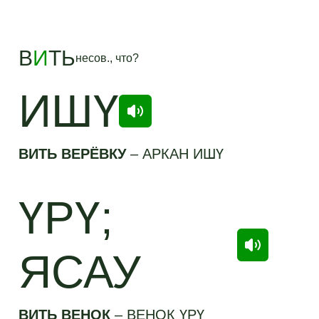
В
И
ТЬ
несов., что?
ИШҮ
ВИТЬ ВЕРЁВКУ
–
АРКАН ИШҮ
ҮРҮ;
ЯСАУ
ВИТЬ ВЕНОК
–
ВЕНОК ҮРҮ