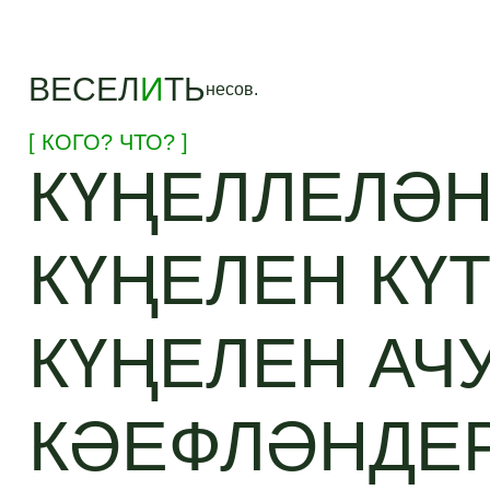
ВЕСЕЛ
И
ТЬ
несов.
[ КОГО? ЧТО? ]
КҮҢЕЛЛЕЛӘН
КҮҢЕЛЕН КҮТ
КҮҢЕЛЕН АЧУ
КӘЕФЛӘНДЕР