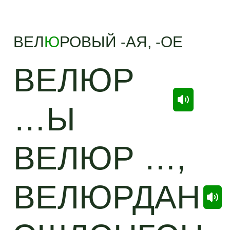
ВЕЛ
Ю
РОВЫЙ -АЯ, -ОЕ
ВЕЛЮР
…Ы
ВЕЛЮР …,
ВЕЛЮРДАН