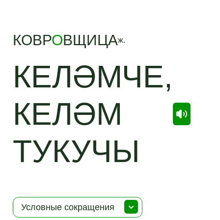
КОВР
О
ВЩИЦА
ж.
КЕЛӘМЧЕ,
КЕЛӘМ
ТУКУЧЫ
Условные сокращения