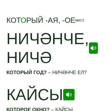
КОТ
О
РЫЙ -АЯ, -ОЕ
мест.
НИЧӘНЧЕ,
НИЧӘ
КОТОРЫЙ ГОД?
–
НИЧӘНЧЕ ЕЛ?
КАЙСЫ
КОТОРОЕ ОКНО?
–
КАЙСЫ