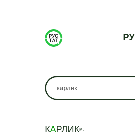
РУ
К
А
РЛИК
м.