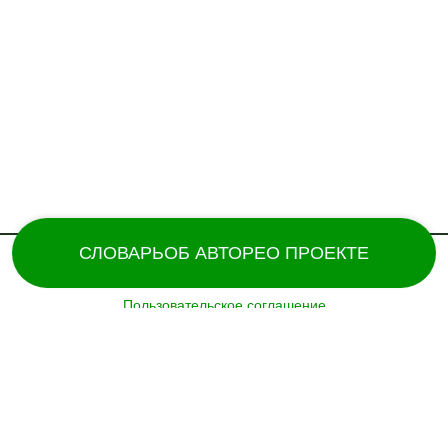
СЛОВАРЬ
ОБ АВТОРЕ
О ПРОЕКТЕ
Пользовательское соглашение
Поддержка и разработка сайта – «
Татармультфильм
» [2024].
Все права защищены.