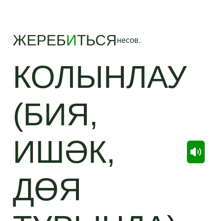
ЖЕРЕБ
И
ТЬСЯ
несов.
КОЛЫНЛАУ
(БИЯ,
ИШӘК,
ДӨЯ