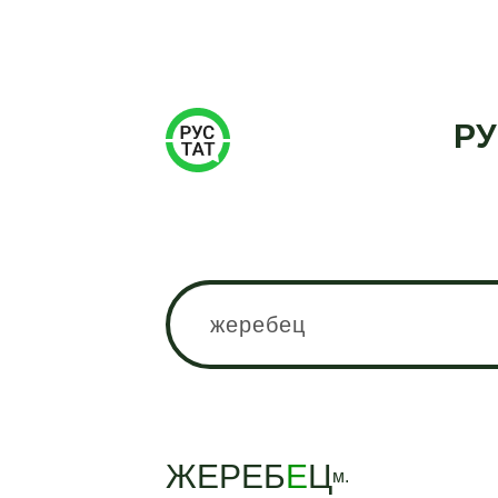
РУ
ЖЕРЕБ
Е
Ц
м.