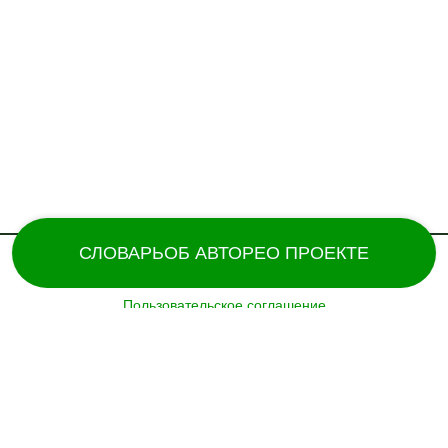
СЛОВАРЬ
ОБ АВТОРЕ
О ПРОЕКТЕ
Пользовательское соглашение
Поддержка и разработка сайта – «
Татармультфильм
» [2024].
Все права защищены.