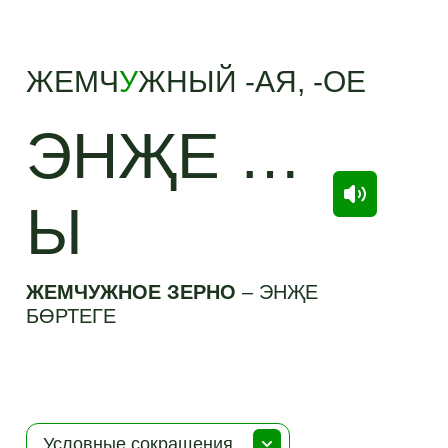
ЖЕМЧ
У
ЖНЫЙ -АЯ, -ОЕ
ЭНҖЕ …
Ы
ЖЕМЧУЖНОЕ ЗЕРНО
–
ЭНҖЕ
БӨРТЕГЕ
Условные сокращения