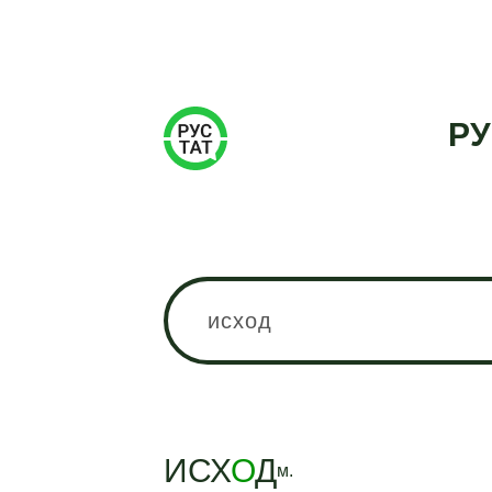
РУ
ИСХ
О
Д
м.