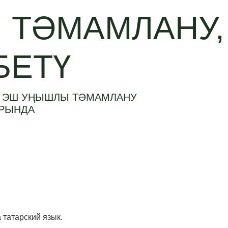
 ТӘМАМЛАНУ,
БЕТҮ
–
ЭШ УҢЫШЛЫ ТӘМАМЛАНУ
ЫРЫНДА
а татарский язык.