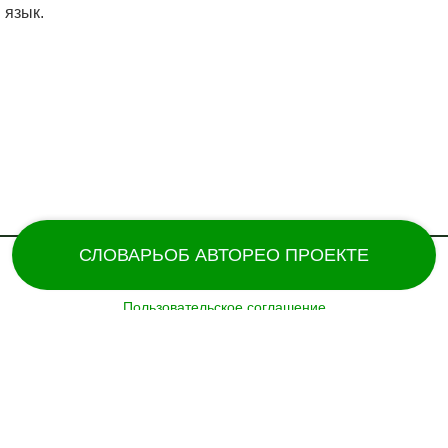
 язык.
СЛОВАРЬ
ОБ АВТОРЕ
О ПРОЕКТЕ
Пользовательское соглашение
Поддержка и разработка сайта – «
Татармультфильм
» [2024].
Все права защищены.