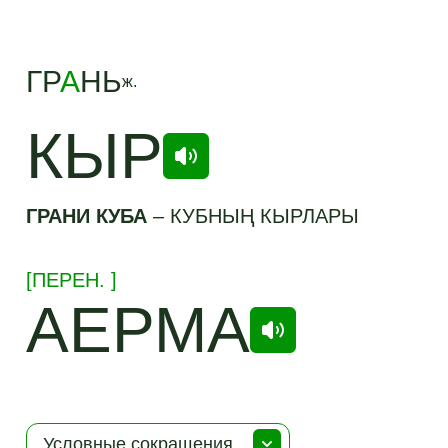
ГР
А
НЬ
ж.
КЫР
ГРАНИ КУБА
–
КУБНЫҢ КЫРЛАРЫ
[
ПЕРЕН.
]
АЕРМА
Условные сокращения