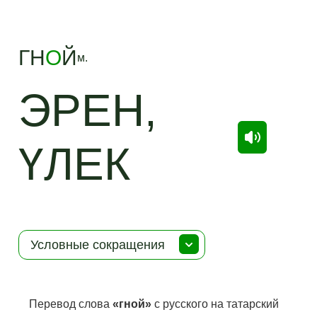
ГН
О
Й
м.
ЭРЕН,
ҮЛЕК
Условные сокращения
Перевод слова
«гной»
с русского на татарский