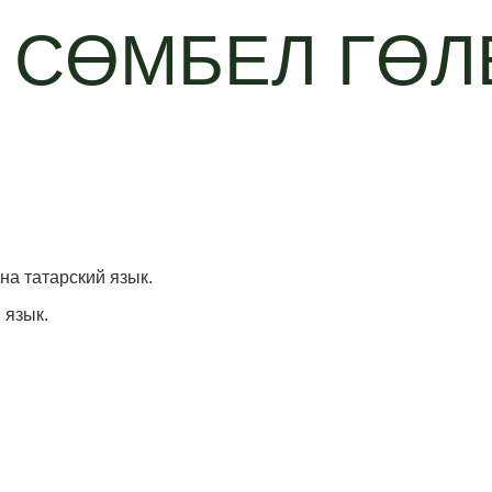
 СӨМБЕЛ ГӨЛ
 на татарский язык.
 язык.