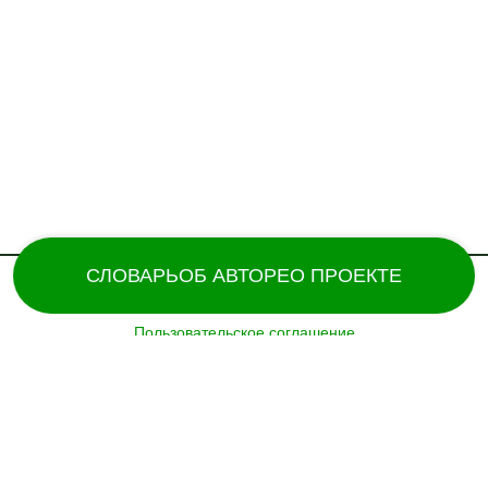
СЛОВАРЬ
ОБ АВТОРЕ
О ПРОЕКТЕ
Пользовательское соглашение
Поддержка и разработка сайта – «
Татармультфильм
» [2024].
Все права защищены.