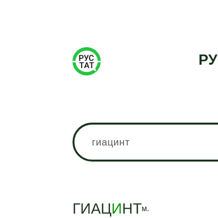
РУ
ГИАЦ
И
НТ
м.