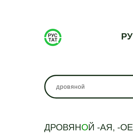
РУ
ДРОВЯН
О
Й -АЯ, -О