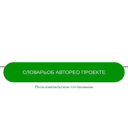
СЛОВАРЬ
ОБ АВТОРЕ
О ПРОЕКТЕ
Пользовательское соглашение
Поддержка и разработка сайта – «
Татармультфильм
» [2024].
Все права защищены.