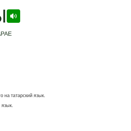
Ы
АРАЕ
го на татарский язык.
 язык.