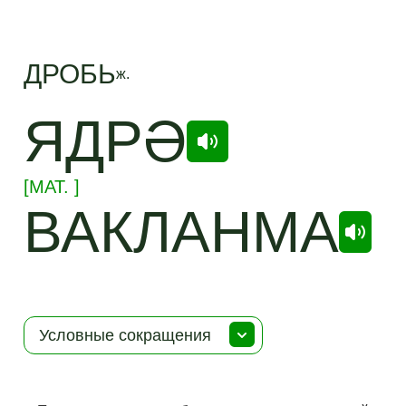
ДРОБЬ
ж.
ЯДРӘ
[
МАТ.
]
ВАКЛАНМА
Условные сокращения