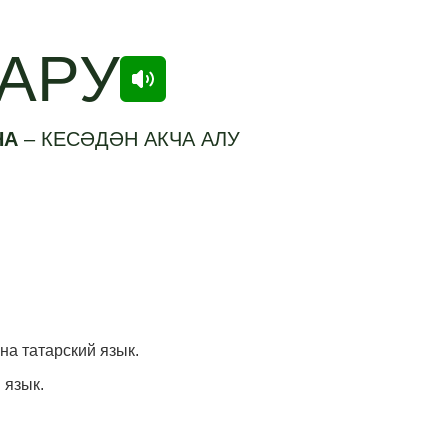
ГАРУ
НА
–
КЕСӘДӘН АКЧА АЛУ
 на татарский язык.
 язык.