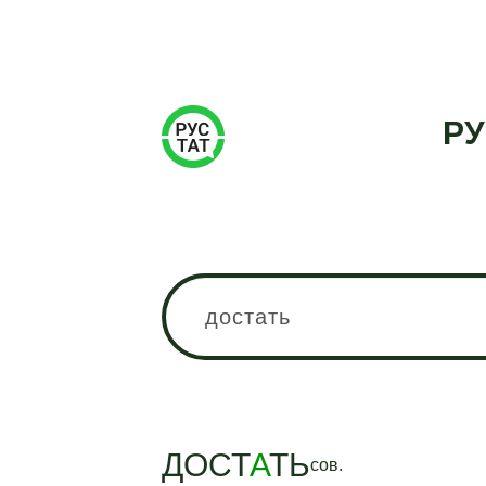
РУ
ДОСТ
А
ТЬ
сов.