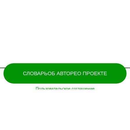
СЛОВАРЬ
ОБ АВТОРЕ
О ПРОЕКТЕ
Пользовательское соглашение
Поддержка и разработка сайта – «
Татармультфильм
» [2024].
Все права защищены.