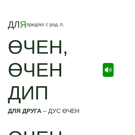
ДЛ
Я
предлог с
род.
п.
ӨЧЕН,
ӨЧЕН
ДИП
ДЛЯ ДРУГА
–
ДУС ӨЧЕН