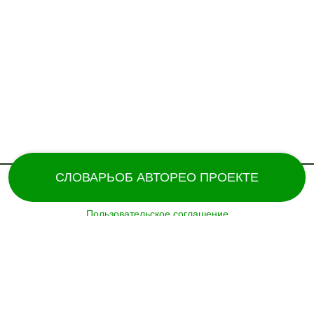
СЛОВАРЬ
ОБ АВТОРЕ
О ПРОЕКТЕ
Пользовательское соглашение
Поддержка и разработка сайта – «
Татармультфильм
» [2024].
Все права защищены.