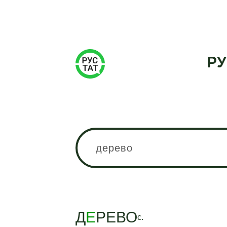
РУ
Д
Е
РЕВО
с.