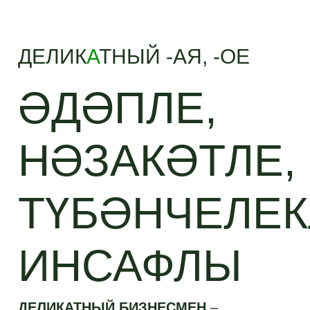
ДЕЛИК
А
ТНЫЙ -АЯ, -ОЕ
ӘДӘПЛЕ,
НӘЗАКӘТЛЕ,
ТҮБӘНЧЕЛЕК
ИНСАФЛЫ
ДЕЛИКАТНЫЙ БИЗНЕСМЕН
–