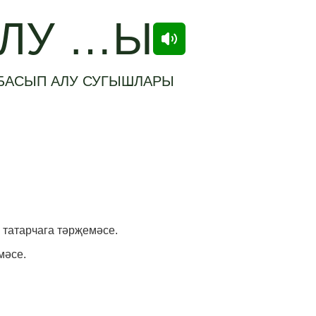
АЛУ …Ы
БАСЫП АЛУ СУГЫШЛАРЫ
 татарчага тәрҗемәсе.
мәсе.