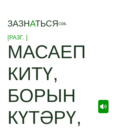
ЗАЗН
А
ТЬСЯ
сов.
[
РАЗГ.
]
МАСАЕП
КИТҮ,
БОРЫН
КҮТӘРҮ,