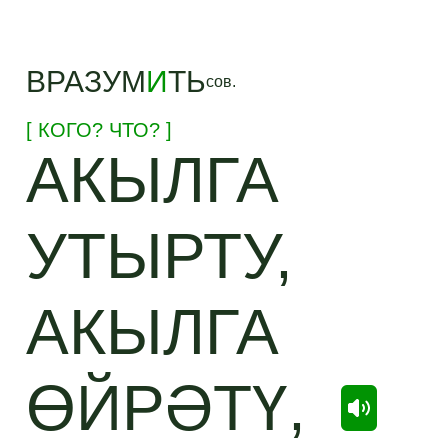
ВРАЗУМ
И
ТЬ
сов.
[ КОГО? ЧТО? ]
АКЫЛГА
УТЫРТУ,
АКЫЛГА
ӨЙРӘТҮ,