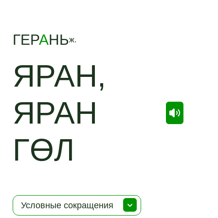
ГЕР
А
НЬ
ж.
ЯРАН,
ЯРАН
ГӨЛ
Условные сокращения